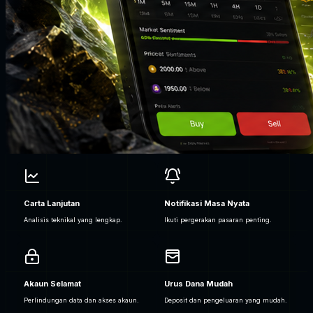
Carta Lanjutan
Notifikasi Masa Nyata
Analisis teknikal yang lengkap.
Ikuti pergerakan pasaran penting.
Akaun Selamat
Urus Dana Mudah
Perlindungan data dan akses akaun.
Deposit dan pengeluaran yang mudah.