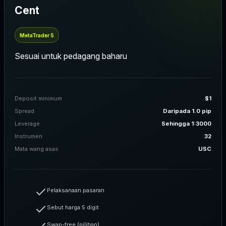
Cent
MetaTrader 5
Sesuai untuk pedagang baharu
Deposit minimum
$1
Spread
Daripada 1.0 pip
Leverage
Sehingga 1:3000
Instrumen
32
Mata wang asas
USC
Pelaksanaan pasaran
Sebut harga 5 digit
Swap-free (pilihan)