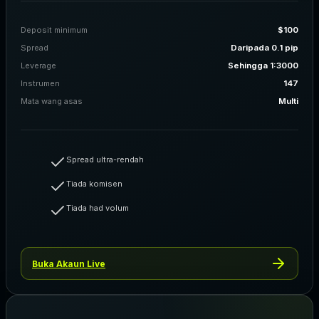
Deposit minimum
$100
Spread
Daripada 0.1 pip
Leverage
Sehingga 1:3000
Instrumen
147
Mata wang asas
Multi
Spread ultra-rendah
Tiada komisen
Tiada had volum
Buka Akaun Live