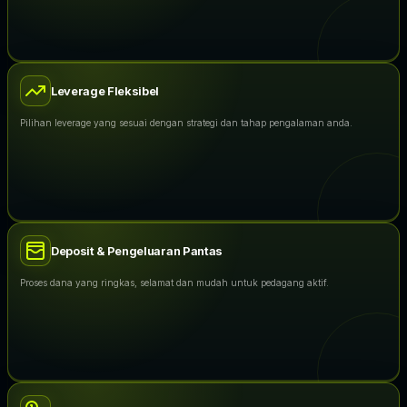
Leverage Fleksibel
Pilihan leverage yang sesuai dengan strategi dan tahap pengalaman anda.
Deposit & Pengeluaran Pantas
Proses dana yang ringkas, selamat dan mudah untuk pedagang aktif.