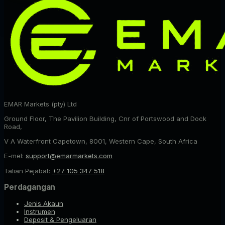
EMAR Markets (pty) Ltd
Ground Floor, The Pavilion Building, Cnr of Portswood and Dock
Road,
V A Waterfront Capetown, 8001, Western Cape, South Africa
E-mel:
support@emarmarkets.com
Talian Pejabat:
+27 105 347 518
Perdagangan
Jenis Akaun
Instrumen
Deposit & Pengeluaran