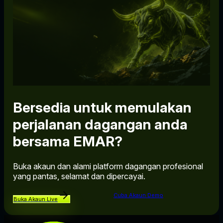
Bersedia untuk memulakan
perjalanan
dagangan anda
bersama EMAR?
Buka akaun dan alami platform dagangan profesional
yang pantas, selamat dan dipercayai.
Cuba Akaun Demo
Buka Akaun Live