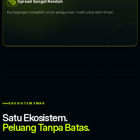
Spread Sangat Rendah
Kos dagangan kompetitif untuk penggunaan modal yang lebih efisien.
EKOSISTEM EMAR
Satu Ekosistem.
Peluang Tanpa Batas.