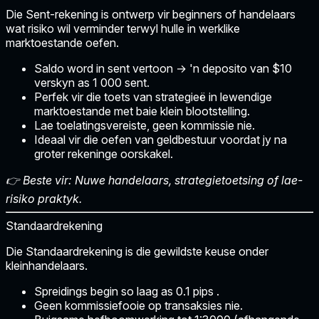
Die
Sent-rekening
is ontwerp vir beginners of handelaars
wat risiko wil verminder terwyl hulle in werklike
marktoestande oefen.
Saldo word in sent vertoon
→ 'n deposito van $10
verskyn as 1 000 sent.
Perfek vir die toets van strategieë in lewendige
marktoestande met baie klein blootstelling.
Lae toelatingsvereiste, geen kommissie nie.
Ideaal vir die oefen van geldbestuur voordat jy na
groter rekeninge oorskakel.
👉 Beste vir: Nuwe handelaars, strategietoetsing of lae-
risiko praktyk.
Standaardrekening
Die
Standaardrekening
is die gewildste keuse onder
kleinhandelaars.
Spreidings begin so laag as
0.1 pips
.
Geen kommissiefooie op transaksies nie.