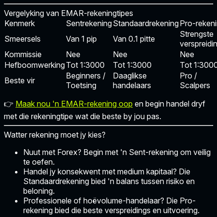
Vergelyking van EMAR-rekeningtipes
Kenmerk
Sentrekening
Standaardrekening
Pro-reken
Strengste
Smeersels
Van 1 pip
Van 0.1 pitte
verspreidi
Kommissie
Nee
Nee
Nee
Hefboomwerking
Tot 1:3000
Tot 1:3000
Tot 1:300
Beginners /
Daaglikse
Pro /
Beste vir
Toetsing
handelaars
Scalpers
👉
Maak nou 'n EMAR-rekening oop
en begin handel dryf
met die rekeningtipe wat die beste by jou pas.
Watter rekening moet jy kies?
Nuut met Forex?
Begin met 'n
Sent-rekening
om veilig
te oefen.
Handel jy konsekwent met medium kapitaal?
Die
Standaardrekening
bied 'n balans tussen risiko en
beloning.
Professionele of hoëvolume-handelaar?
Die
Pro-
rekening
bied die beste verspreidings en uitvoering.