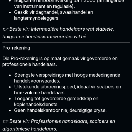
Buigsame hefboomwerking tot 1:3000 (afhangende
van instrument en regulasie).
Geskik vir daghandel, swaaihandel en
langtermynbeleggers.
👉 Beste vir: Intermediêre handelaars wat stabiele,
buigsame handelsvoorwaardes wil hê.
Pro-rekening
Die
Pro-rekening
is op maat gemaak vir gevorderde en
professionele handelaars.
Strengste verspreidings
met hoogs mededingende
handelsvoorwaardes.
Uitstekende uitvoeringspoed, ideaal vir scalpers en
hoë-volume handelaars.
Toegang tot gevorderde gereedskap en
kopiehandelsdienste.
Geen handelskantoor nie, deursigtige pryse.
👉 Beste vir: Professionele handelaars, scalpers en
algoritmiese handelaars.