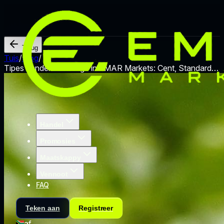
Terug
Tuis
/
Blog
/
Tipes handelsrekeninge in EMAR Markets: Cent, Standard,
PRO.
Handel
Promosies
Maatskappy
Vennoot
FAQ
Teken aan
Registreer
af