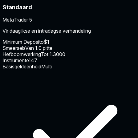
Standaard
MetaTrader 5
Vir daaglikse en intradagse verhandeling
Minimum Deposito
$1
Smeersels
Van 1.0 pitte
Hefboomwerking
Tot 1:3000
Instrumente
147
Basisgeldeenheid
Multi