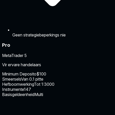
Geen strategiebeperkings nie
Pro
MetaTrader 5
Vir ervare handelaars
Minimum Deposito
$100
Smeersels
Van 0.1 pitte
Hefboomwerking
Tot 1:3000
Instrumente
147
Basisgeldeenheid
Multi