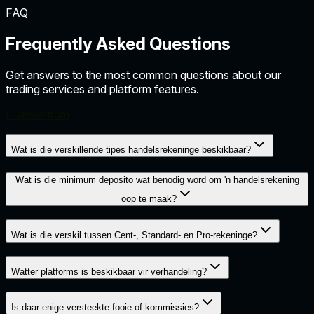
FAQ
Frequently Asked Questions
Get answers to the most common questions about our
trading services and platform features.
Hulpsentrum
Wat is die verskillende tipes handelsrekeninge beskikbaar?
Wat is die minimum deposito wat benodig word om 'n handelsrekening
oop te maak?
Wat is die verskil tussen Cent-, Standard- en Pro-rekeninge?
Watter platforms is beskikbaar vir verhandeling?
Is daar enige versteekte fooie of kommissies?