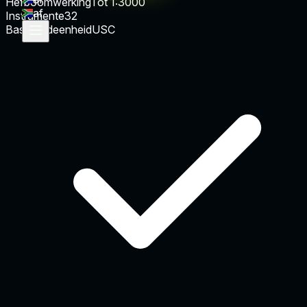
Hefboomwerking
Tot 1:3000
af
Instrumente
32
Basisgeldeenheid
USC