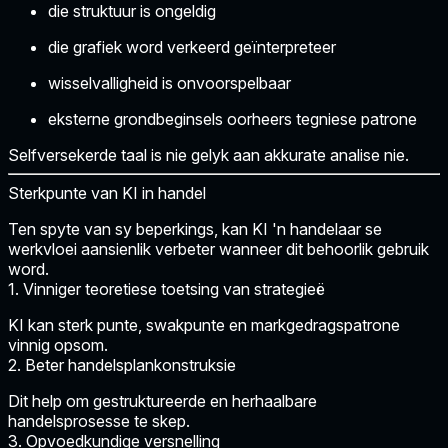
die struktuur is ongeldig
die grafiek word verkeerd geïnterpreteer
wisselvalligheid is onvoorspelbaar
eksterne grondbeginsels oorheers tegniese patrone
Selfversekerde taal is nie gelyk aan akkurate analise nie.
Sterkpunte van KI in handel
Ten spyte van sy beperkings, kan KI 'n handelaar se
werkvloei aansienlik verbeter wanneer dit behoorlik gebruik
word.
1. Vinniger teoretiese toetsing van strategieë
KI kan sterk punte, swakpunte en markgedragspatrone
vinnig opsom.
2. Beter handelsplankonstruksie
Dit help om gestruktureerde en herhaalbare
handelsprosesse te skep.
3. Opvoedkundige versnelling