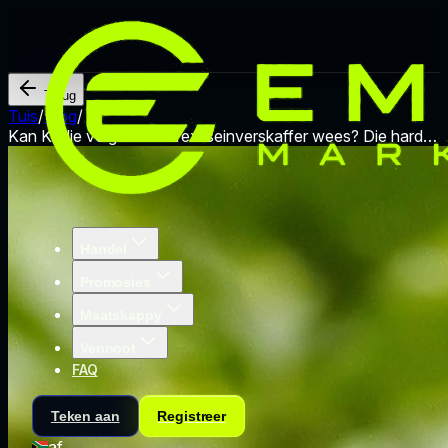
Terug
Tuis
/
Blog
/
Kan KI die volgende Forex-seinverskaffer wees? Die harde
waarheid in 2025.
Handel
Promosies
Maatskappy
Vennoot
FAQ
Teken aan
Registreer
af