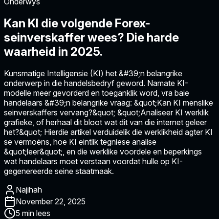
Onderwys
Kan KI die volgende Forex-
seinverskaffer wees? Die harde
waarheid in 2025.
Kunsmatige Intelligensie (KI) het &#39;n belangrike
onderwerp in die handelsbedryf geword. Namate KI-
modelle meer gevorderd en toeganklik word, vra baie
handelaars &#39;n belangrike vraag: &quot;Kan KI menslike
seinverskaffers vervang?&quot; &quot;Analiseer KI werklik
grafieke, of herhaal dit bloot wat dit van die internet geleer
het?&quot; Hierdie artikel verduidelik die werklikheid agter KI
se vermoëns, hoe KI eintlik tegniese analise
&quot;leer&quot;, en die werklike voordele en beperkings
wat handelaars moet verstaan voordat hulle op KI-
gegenereerde seine staatmaak.
Najihah
November 22, 2025
5 min lees