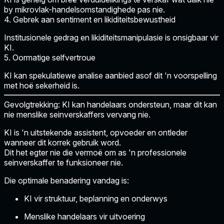
by mikrovlak-handelsomstandighede pas nie.
4. Gebrek aan sentiment en likiditeitsbewustheid
Institusionele gedrag en likiditeitsmanipulasie is onsigbaar vir
KI.
5. Oormatige selfvertroue
KI kan spekulatiewe analise aanbied asof dit 'n voorspelling
met hoë sekerheid is.
Gevolgtrekking: KI kan handelaars ondersteun, maar dit kan
nie menslike seinverskaffers vervang nie.
KI is 'n uitstekende assistent, opvoeder en ontleder
wanneer dit korrek gebruik word.
Dit het egter nie die vermoë om as 'n professionele
seinverskaffer te funksioneer nie.
Die optimale benadering vandag is:
KI vir struktuur, beplanning en onderwys
Menslike handelaars vir uitvoering