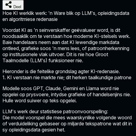
Deel
Hoe KI werklik werk: 'n Ware blik op LLM's, opleidingsdata
en algoritmiese redenasie
Voordat KI as 'n seinverskaffer geëvalueer word, is dit
noodsaaklik om te verstaan hoe moderne KI-stelsels werk.
Baie handelaars neem aan dat KI lewendige markdata
ontleed, grafieke soos 'n mens lees, of patroonherkenning
op institusionele vlak uitvoer. Dit is nie hoe Groot
Taalmodelle (LLM's) funksioneer nie.
Hieronder is die feitelike grondslag agter KI-redenasie.
1. KI verstaan nie markte nie; dit herken taalkundige patrone
Modelle soos GPT, Claude, Gemini en Llama word nie
opgelei op prysvoere, intydse grafieke of handelsenjins nie.
Hulle word suiwer op teks opgelei.
LLM's werk deur statistiese patroonvoorspelling:
Die model voorspel die mees waarskynlike volgende woord
of verduideliking gebaseer op miljarde tekspatrone wat dit in
sy opleidingsdata gesien het.