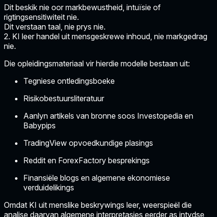
Dit beskik nie oor markbewustheid, intuïsie of
rigtingsensitiwiteit nie.
Dit verstaan taal, nie prys nie.
2. KI leer handel uit mensgeskrewe inhoud, nie markgedrag
nie.
Die opleidingsmateriaal vir hierdie modelle bestaan uit:
Tegniese ontledingsboeke
Risikobestuursliteratuur
Aanlyn artikels van bronne soos Investopedia en
Babypips
TradingView opvoedkundige plasings
Reddit en ForexFactory besprekings
Finansiële blogs en algemene ekonomiese
verduidelikings
Omdat KI uit menslike beskrywings leer, weerspieël die
analise daarvan algemene interpretasies eerder as intydse