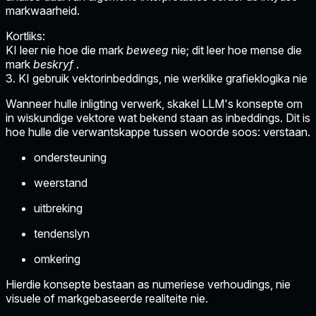
markwaarheid.
Kortliks:
KI leer nie hoe die mark
beweeg
nie; dit leer hoe mense die
mark
beskryf
.
3. KI gebruik vektorinbeddings, nie werklike grafieklogika nie
Wanneer hulle inligting verwerk, skakel LLM's konsepte om
in wiskundige vektore wat bekend staan as inbeddings. Dit is
hoe hulle die verwantskappe tussen woorde soos: verstaan.
ondersteuning
weerstand
uitbreking
tendenslyn
omkering
Hierdie konsepte bestaan as numeriese verhoudings, nie
visuele of markgebaseerde realiteite nie.