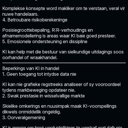
Komplekse konsepte word makliker om te verstaan, veral vir
nuwe handelaars.
4. Betroubare risikoberekeninge
Posisiegroottebepaling, R:R-verhoudings en
afnamemodellering is areas waar KI baie goed presteer.
5. Emosionele ondersteuning en dissipline
KI kan help met die bestuur van sielkundige uitdagings soos
oorhandel of wraakhandel.
Beperkings van KI in handel
1. Geen toegang tot intydse data nie
KI kan nie grafieke regstreeks analiseer of sy vooroordeel
tydens markbeweging opdateer nie.
2. Swak prestasie in wisselvallige markte
Skielike omkerings en nuusimpak maak KI-voorspellings
dikwels onmiddellik ongeldig.
3. Oorveralgemening
KI is geneig om breë verduidelikings te verskaf wat dalk nie