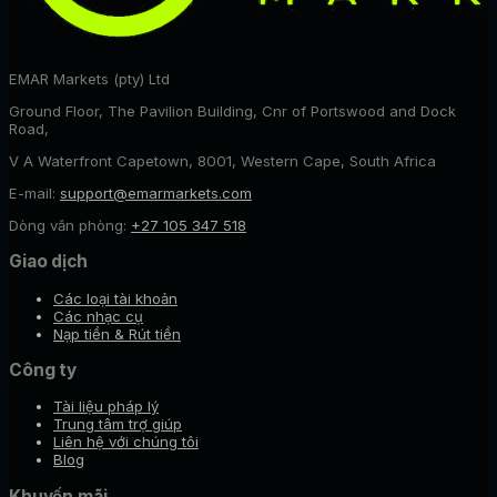
EMAR Markets (pty) Ltd
Ground Floor, The Pavilion Building, Cnr of Portswood and Dock
Road,
V A Waterfront Capetown, 8001, Western Cape, South Africa
E-mail:
support@emarmarkets.com
Dòng văn phòng:
+27 105 347 518
Giao dịch
Các loại tài khoản
Các nhạc cụ
Nạp tiền & Rút tiền
Công ty
Tài liệu pháp lý
Trung tâm trợ giúp
Liên hệ với chúng tôi
Blog
Khuyến mãi