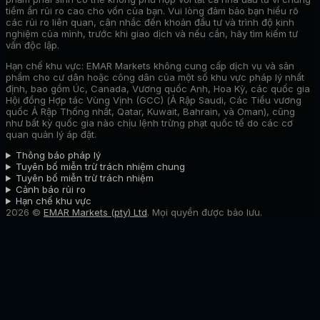
tiềm ẩn rủi ro cao cho vốn của bạn. Vui lòng đảm bảo bạn hiểu rõ
các rủi ro liên quan, cân nhắc đến khoản đầu tư và trình độ kinh
nghiệm của mình, trước khi giao dịch và nếu cần, hãy tìm kiếm tư
vấn độc lập.
Hạn chế khu vực:
EMAR Markets không cung cấp dịch vụ và sản
phẩm cho cư dân hoặc công dân của một số khu vực pháp lý nhất
định, bao gồm Úc, Canada, Vương quốc Anh, Hoa Kỳ, các quốc gia
Hội đồng Hợp tác Vùng Vịnh (GCC) (Ả Rập Saudi, Các Tiểu vương
quốc Ả Rập Thống nhất, Qatar, Kuwait, Bahrain, và Oman), cũng
như bất kỳ quốc gia nào chịu lệnh trừng phạt quốc tế do các cơ
quan quản lý áp đặt.
Thông báo pháp lý
Tuyên bố miễn trừ trách nhiệm chung
Tuyên bố miễn trừ trách nhiệm
Cảnh báo rủi ro
Hạn chế khu vực
2026 ©
EMAR Markets (pty) Ltd
. Mọi quyền được bảo lưu.