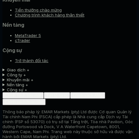
Tiền thưởng chào mừng
Chương trình khách hàng thân thiết
Nền tảng
MetaTrader 5
cTrader
Cộng sự
Trở thành đối tác
Giao dịch
+
Công ty
+
Khuyến mãi
+
Nền tảng
+
Cộng sự
+
Chính sách bảo mật
Tiết lộ rủi ro
Chính sách AML
Chính sách hoàn tiền
Thông báo pháp lý:
EMAR Markets (pty) Ltd được Cơ quan Quản lý
Tài chính Nam Phi (FSCA) cấp phép là Nhà cung cấp Dịch vụ Tài
chính (FSP số 53070) có trụ sở tại Tầng trệt, Tòa nhà Pavilion, Góc
đường Portswood và Dock, V A Waterfront Capetown, 8001,
Western Cape, Nam Phi. Trang web này thuộc sở hữu và được vận
hành bởi EMAR Markets (pty) Ltd.