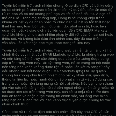
Tuyên bố miễn trừ trách nhiệm chung:
Giao dịch CFD và bất kỳ công
cụ tài chính phái sinh nào trên tài khoản ký quỹ đều tiềm ẩn mức độ
rủi ro cao và có thể không phù hợp với tất cả nhà đầu tư, vì bạn có
thể chịu lỗ. Trong mọi trường hợp, Công ty sẽ không chịu trách
nhiệm với bất kỳ cá nhân hoặc tổ chức nào về bất kỳ tổn thất hoặc
thiệt hại nào, toàn bộ hoặc một phần, do, phát sinh từ, hoặc liên
quan đến bất kỳ giao dịch nào liên quan đến CFD. EMAR Markets
(pty) Ltd không chịu trách nhiệm pháp lý đối với các lỗi, sai sót hoặc
thiếu sót, và không bảo đảm tính chính xác, đầy đủ của thông tin,
văn bản, liên kết hoặc các mục khác trong tài liệu này.
Tuyên bố miễn trừ trách nhiệm:
Trang web và nền tảng mạng xã hội
chính thức duy nhất của EMAR Markets (pty) Ltd. là những trang web
và nền tảng có thể truy cập thông qua các biểu tượng được cung
cấp trên trang web này. Bất kỳ trang web, hồ sơ mạng xã hội hoặc
nền tảng nào khác không được liệt kê hoặc liên kết rõ ràng từ đây
đều không liên kết hoặc được EMAR Markets (pty) Ltd. ủy quyền.
Chúng tôi không chịu trách nhiệm cho bất kỳ khiếu nại, giao dịch,
thông tin liên lạc hoặc hành động nào phát sinh từ việc sử dụng các
trang web hoặc nền tảng mạng xã hội trái phép. Nếu bạn chọn tham
gia vào các nền tảng hoặc hồ sơ bên ngoài những nền tảng hoặc hồ
sơ được liên kết trên trang web này, bạn sẽ tự chịu rủi ro. Để đảm
bảo an toàn và nhận được thông tin chính xác, vui lòng xác minh
rằng bạn chỉ tương tác với các kênh trực tuyến được chúng tôi xác
nhận chính thức.
Cảnh báo rủi ro:
Giao dịch các sản phẩm đòn bẩy như CFD và sản
phẩm phái sinh có thể không phù hợp với tất cả nhà đầu tư vì chúng