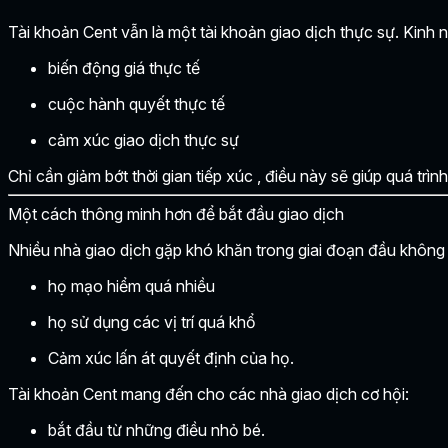
Tài khoản Cent vẫn là một tài khoản giao dịch thực sự. Kinh 
biến động giá thực tế
cuộc hành quyết thực tế
cảm xúc giao dịch thực sự
Chỉ cần
giảm bớt thời gian tiếp xúc
, điều này sẽ giúp quá trìn
Một cách thông minh hơn để bắt đầu giao dịch
Nhiều nhà giao dịch gặp khó khăn trong giai đoạn đầu không ph
họ mạo hiểm quá nhiều
họ sử dụng các vị trí quá khổ
Cảm xúc lấn át quyết định của họ.
Tài khoản Cent mang đến cho các nhà giao dịch cơ hội:
bắt đầu từ những điều nhỏ bé.