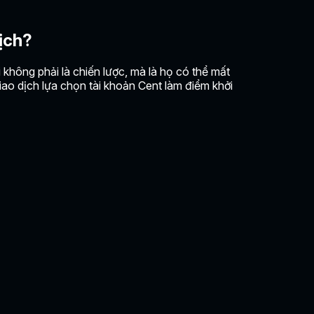
dịch?
i không phải là chiến lược, mà là họ có thể mất
iao dịch lựa chọn tài khoản Cent làm điểm khởi