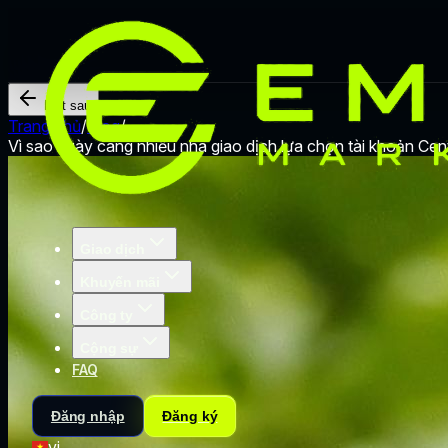
Mặt sau
Trang chủ
/
Blog
/
Vì sao ngày càng nhiều nhà giao dịch lựa chọn tài khoản Cen
Giao dịch
Khuyến mãi
Công ty
Cộng sự
FAQ
Đăng nhập
Đăng ký
vi