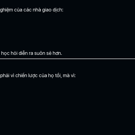
nghiệm của các nhà giao dịch:
h học hỏi diễn ra suôn sẻ hơn.
ải vì chiến lược của họ tồi, mà vì: