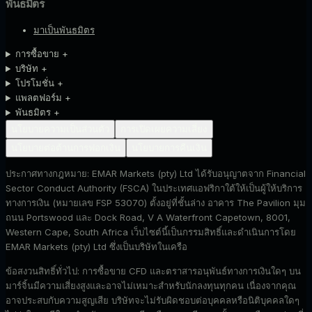
พันธมิตร
มาเป็นพันธมิตร
การซื้อขาย
+
บริษัท
+
โปรโมชั่น
+
แพลตฟอร์ม
+
พันธมิตร
+
นโยบายความเป็นส่วนตัว
การเปิดเผยความเสี่ยง
นโยบายต่อต้านการฟอกเงิน
นโยบายการคืนเงิน
ประกาศทางกฎหมาย:
EMAR Markets (pty) Ltd ได้รับอนุญาตจาก Financial
Sector Conduct Authority (FSCA) ในประเทศแอฟริกาใต้ให้เป็นผู้ให้บริการ
ทางการเงิน (หมายเลข FSP 53070) ตั้งอยู่ที่ชั้นล่าง อาคาร The Pavilion มุม
ถนน Portswood และ Dock Road, V A Waterfront Capetown, 8001,
Western Cape, South Africa เว็บไซต์นี้เป็นกรรมสิทธิ์และดำเนินการโดย
EMAR Markets (pty) Ltd ซึ่งเป็นบริษัทในเครือ
ข้อสงวนสิทธิ์ทั่วไป:
การซื้อขาย CFD และตราสารอนุพันธ์ทางการเงินใดๆ บน
มาร์จิ้นมีความเสี่ยงสูงและอาจไม่เหมาะสำหรับนักลงทุนทุกคน เนื่องจากคุณ
อาจประสบกับความสูญเสีย บริษัทจะไม่รับผิดชอบต่อบุคคลหรือนิติบุคคลใดๆ