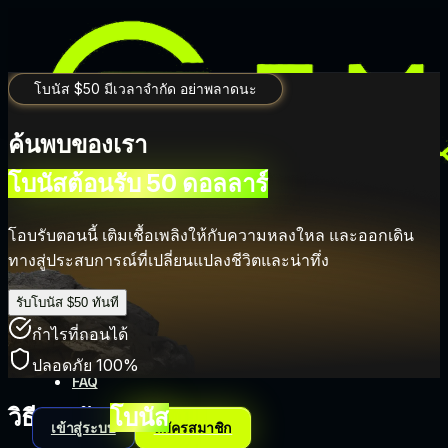
โบนัส $50 มีเวลาจำกัด อย่าพลาดนะ
ค้นพบของเรา
โบนัสต้อนรับ 50 ดอลลาร์
โอบรับตอนนี้ เติมเชื้อเพลิงให้กับความหลงใหล และออกเดิน
การซื้อขาย
ทางสู่ประสบการณ์ที่เปลี่ยนแปลงชีวิตและน่าทึ่ง
โปรโมชั่น
รับโบนัส $50 ทันที
บริษัท
กำไรที่ถอนได้
พันธมิตร
ปลอดภัย 100%
FAQ
วิธีการรับ
โบนัส
เข้าสู่ระบบ
สมัครสมาชิก