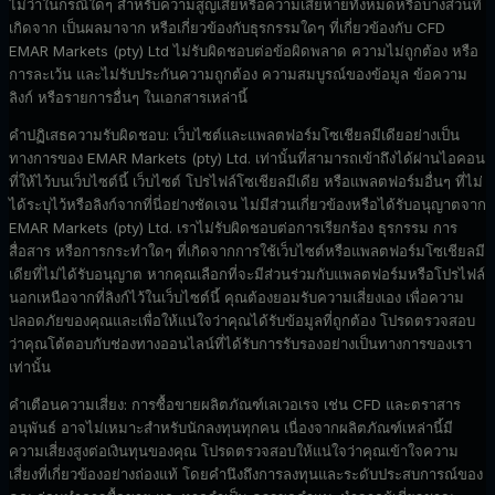
ไม่ว่าในกรณีใดๆ สำหรับความสูญเสียหรือความเสียหายทั้งหมดหรือบางส่วนที่
เกิดจาก เป็นผลมาจาก หรือเกี่ยวข้องกับธุรกรรมใดๆ ที่เกี่ยวข้องกับ CFD
EMAR Markets (pty) Ltd ไม่รับผิดชอบต่อข้อผิดพลาด ความไม่ถูกต้อง หรือ
การละเว้น และไม่รับประกันความถูกต้อง ความสมบูรณ์ของข้อมูล ข้อความ
ลิงก์ หรือรายการอื่นๆ ในเอกสารเหล่านี้
คำปฏิเสธความรับผิดชอบ:
เว็บไซต์และแพลตฟอร์มโซเชียลมีเดียอย่างเป็น
ทางการของ EMAR Markets (pty) Ltd. เท่านั้นที่สามารถเข้าถึงได้ผ่านไอคอน
ที่ให้ไว้บนเว็บไซต์นี้ เว็บไซต์ โปรไฟล์โซเชียลมีเดีย หรือแพลตฟอร์มอื่นๆ ที่ไม่
ได้ระบุไว้หรือลิงก์จากที่นี่อย่างชัดเจน ไม่มีส่วนเกี่ยวข้องหรือได้รับอนุญาตจาก
EMAR Markets (pty) Ltd. เราไม่รับผิดชอบต่อการเรียกร้อง ธุรกรรม การ
สื่อสาร หรือการกระทำใดๆ ที่เกิดจากการใช้เว็บไซต์หรือแพลตฟอร์มโซเชียลมี
เดียที่ไม่ได้รับอนุญาต หากคุณเลือกที่จะมีส่วนร่วมกับแพลตฟอร์มหรือโปรไฟล์
นอกเหนือจากที่ลิงก์ไว้ในเว็บไซต์นี้ คุณต้องยอมรับความเสี่ยงเอง เพื่อความ
ปลอดภัยของคุณและเพื่อให้แน่ใจว่าคุณได้รับข้อมูลที่ถูกต้อง โปรดตรวจสอบ
ว่าคุณโต้ตอบกับช่องทางออนไลน์ที่ได้รับการรับรองอย่างเป็นทางการของเรา
เท่านั้น
คำเตือนความเสี่ยง:
การซื้อขายผลิตภัณฑ์เลเวอเรจ เช่น CFD และตราสาร
อนุพันธ์ อาจไม่เหมาะสำหรับนักลงทุนทุกคน เนื่องจากผลิตภัณฑ์เหล่านี้มี
ความเสี่ยงสูงต่อเงินทุนของคุณ โปรดตรวจสอบให้แน่ใจว่าคุณเข้าใจความ
เสี่ยงที่เกี่ยวข้องอย่างถ่องแท้ โดยคำนึงถึงการลงทุนและระดับประสบการณ์ของ