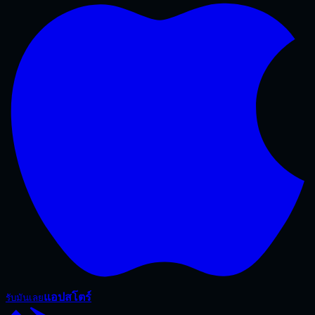
แอปสโตร์
รับมันเลย