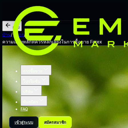
กลับ
บ้าน
/
บล็อก
/
ความเสี่ยงหลักที่ควรหลีกเลี่ยงในการซื้อขาย Forex
การซื้อขาย
โปรโมชั่น
บริษัท
พันธมิตร
FAQ
เข้าสู่ระบบ
สมัครสมาชิก