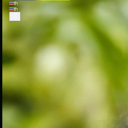
th
th