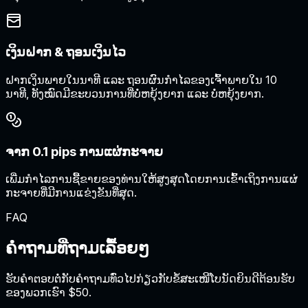
ເງິນຝາກ & ຖອນເງິນໄວ
ຝາກເງິນພາຍໃນນາທີ ແລະ ຖອນຜົນກຳໄລຂອງເຈົ້າພາຍໃນ 10
ນາທີ, ທັງໝົດມີຂະບວນການທີ່ບໍ່ຫຍຸ້ງຍາກ ແລະ ບໍ່ຫຍຸ້ງຍາກ.
ຈາກ 0.1 pips ການແຜ່ກະຈາຍ
ເພີ່ມກໍາໄລການຊື້ຂາຍຂອງທ່ານໃຫ້ສູງສຸດໂດຍການເຂົ້າເຖິງການແຜ່
ກະຈາຍທີ່ມີການແຂ່ງຂັນທີ່ສຸດ.
FAQ
ຄໍາຖາມທີ່ຖາມເລື້ອຍໆ
ຮັບຄຳຕອບຕໍ່ກັບຄຳຖາມທົ່ວໄປກ່ຽວກັບຂໍ້ສະເໜີໂບນັດຍິນດີຕ້ອນຮັບ
ຂອງພວກເຮົາ $50.