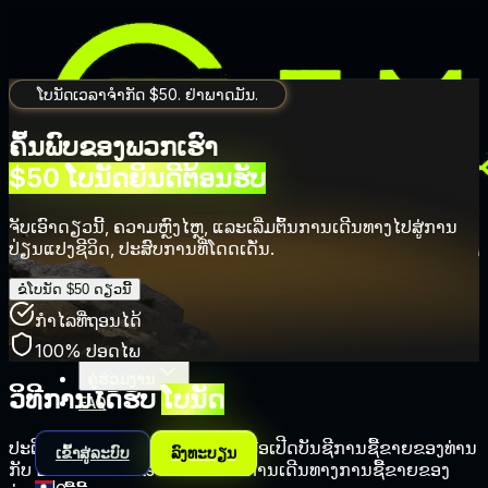
ໂບນັດເວລາຈຳກັດ $50. ຢ່າພາດມັນ.
ຄົ້ນພົບຂອງພວກເຮົາ
$50 ໂບນັດຍິນດີຕ້ອນຮັບ
ຈັບເອົາດຽວນີ້, ຄວາມຫຼົງໄຫຼ, ແລະເລີ່ມຕົ້ນການເດີນທາງໄປສູ່ການ
ປ່ຽນແປງຊີວິດ, ປະສົບການທີ່ໂດດເດັ່ນ.
ການຄ້າ
ຂໍໂບນັດ $50 ດຽວນີ້
ໂປຣໂມຊັນ
ກໍາໄລທີ່ຖອນໄດ້
ບໍລິສັດ
100% ປອດໄພ
ຄູ່ຮ່ວມງານ
ວິທີການໄດ້ຮັບ
ໂບນັດ
FAQ
ປະຕິບັດຕາມຂັ້ນຕອນງ່າຍໆເຫຼົ່ານີ້ເພື່ອເປີດບັນຊີການຊື້ຂາຍຂອງທ່ານ
ເຂົ້າສູ່ລະບົບ
ລົງທະບຽນ
ກັບ EMAR Markets ແລະເລີ່ມຕົ້ນການເດີນທາງການຊື້ຂາຍຂອງ
lo