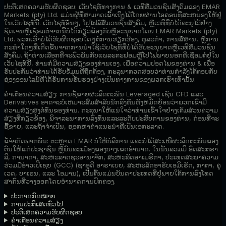
ປະຕິເສດຄວາມຮັບຜິດຊອບ:
ເວັບໄຊທ໌ທາງການ & ເວທີສື່ມວນຊົນສັງຄົມຂອງ EMAR
Markets (pty) Ltd. ແມ່ນຜູ້ທີ່ສາມາດເຂົ້າເຖິງໄດ້ໂດຍຜ່ານໄອຄອນທີ່ສະຫນອງໃຫ້ຢູ່
ໃນເວັບໄຊທ໌ນີ້. ເວັບໄຊທ໌ອື່ນໆ, ໂປຼໄຟລ໌ສື່ມວນຊົນສັງຄົມ, ຫຼືເວທີທີ່ບໍ່ໄດ້ລະບຸໄວ້ຢ່າງ
ຊັດເຈນຫຼືເຊື່ອມຕໍ່ຈາກນີ້ບໍ່ໄດ້ກ່ຽວຂ້ອງກັບຫຼືອະນຸຍາດໂດຍ EMAR Markets (pty)
Ltd. ພວກເຮົາບໍ່ໄດ້ຮັບຜິດຊອບໃດໆຕໍ່ການຮຽກຮ້ອງ, ທຸລະກໍາ, ການສື່ສານ, ຫຼືການ
ກະທໍາໃດໆທີ່ເກີດຂື້ນຈາກການນໍາໃຊ້ເວັບໄຊທ໌ທີ່ບໍ່ໄດ້ຮັບອະນຸຍາດຫຼືເວທີສື່ມວນຊົນ
ສັງຄົມ. ຖ້າທ່ານເລືອກທີ່ຈະພົວພັນກັບແພລະຕະຟອມຫຼືໂປໄຟພາຍນອກທີ່ເຊື່ອມຕໍ່ຢູ່ໃນ
ເວັບໄຊທ໌ນີ້, ທ່ານກໍ່ມີຄວາມສ່ຽງຂອງທ່ານເອງ. ເພື່ອຄວາມປອດໄພຂອງທ່ານ & ເພື່ອ
ຮັບປະກັນວ່າທ່ານໄດ້ຮັບຂໍ້ມູນທີ່ຖືກຕ້ອງ, ກະລຸນາກວດສອບວ່າທ່ານກໍາລັງໂຕ້ຕອບກັບ
ຊ່ອງອອນໄລນ໌ທີ່ໄດ້ຮັບການຮັບຮອງຢ່າງເປັນທາງການຂອງພວກເຮົາເທົ່ານັ້ນ.
ຄຳເຕືອນຄວາມສ່ຽງ:
ການຊື້ຂາຍຜະລິດຕະພັນ Leveraged ເຊັ່ນ CFD ແລະ
Derivatives ອາດຈະບໍ່ເຫມາະສົມສໍາລັບນັກລົງທຶນທັງຫມົດຍ້ອນວ່າພວກເຂົາມີ
ຄວາມສ່ຽງສູງຕໍ່ທຶນຂອງທ່ານ. ກະລຸນາໃຫ້ແນ່ໃຈວ່າທ່ານເຂົ້າໃຈຢ່າງເຕັມສ່ວນຄວາມ
ສ່ຽງທີ່ກ່ຽວຂ້ອງ, ພິຈາລະນາການລົງທຶນແລະລະດັບປະສົບການຂອງທ່ານ, ກ່ອນທີ່ຈະ
ຊື້ຂາຍ, ແລະຖ້າຈໍາເປັນ, ຊອກຫາຄໍາແນະນໍາທີ່ເປັນເອກະລາດ.
ຂໍ້ຈໍາກັດພາກພື້ນ:
ຕະຫຼາດ EMAR ບໍ່ໃຫ້ບໍລິການ ແລະບໍ່ໄດ້ສະເໜີຜະລິດຕະພັນຂອງ
ຕົນໃຫ້ແກ່ປະຊາຊົນ ຫຼືພົນລະເມືອງຂອງບາງເຂດອຳນາດ. ໃນນັ້ນລວມມີ ອົດສະຕຣາ
ລີ, ການາດາ, ສະຫະລາດຊະອານາຈັກ, ສະຫະລັດອາເມຣິກາ, ປະເທດສະພາຄວາມ
ຮ່ວມມືອ່າວເປີເຊຍ (GCC) (ຊາອຸດີ ອາຣາເບຍ, ສະຫະລັດອາຣັບເອມິເຣັດ, ກາຕາ, ຄູ
ເວດ, ບາເຣນ, ແລະ ໂອມານ), ເປັນຕົ້ນແມ່ນບັນດາປະເທດທີ່ຢູ່ພາຍໃຕ້ການລົງໂທດ
ສາກົນທີ່ວາງອອກໂດຍອຳນາດການປົກຄອງ.
ປະກາດກົດໝາຍ
ການປະຕິເສດທົ່ວໄປ
ປະຕິເສດຄວາມຮັບຜິດຊອບ
ຄຳເຕືອນຄວາມສ່ຽງ