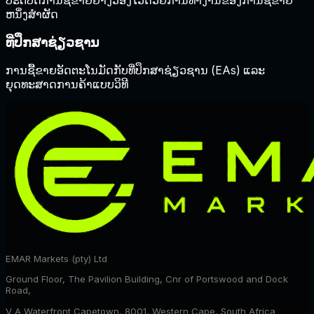
ຫນຶ່ງສໍາຜັດ
ທີ່ປຶກສາຊ່ຽວຊານ
ການຊື້ຂາຍອັດຕະໂນມັດກັບທີ່ປຶກສາຊ່ຽວຊານ (EAs) ແລະ
ຍຸດທະສາດການຄ້າແບບວິທີ
EMAR Markets (pty) Ltd
Ground Floor, The Pavilion Building, Cnr of Portswood and Dock
Road,
V A Waterfront Capetown, 8001, Western Cape, South Africa