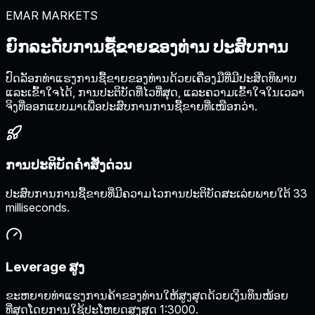
EMAR MARKETS
ຍົກລະດັບການຊື້ຂາຍຂອງທ່ານ
ປະສົບການ
ປົດລັອກທ່າແຮງການຊື້ຂາຍຂອງທ່ານດ້ວຍເຄື່ອງມືທີ່ມີປະສິດທິພາບ
ແລະເຂົ້າໃຈໄດ້, ການປະຕິບັດທີ່ໄວທີ່ສຸດ, ແລະຄວາມເຂົ້າໃຈໃນເວລາ
ຈິງທີ່ອອກແບບມາເພື່ອປະສົບການການຊື້ຂາຍທີ່ເໜືອກວ່າ.
ການປະຕິບັດຄໍາສັ່ງດ່ວນ
ປະສົບການການຊື້ຂາຍທີ່ມີຄວາມໄວການປະຕິບັດສະເລ່ຍພາຍໃຕ້ 33
milliseconds.
Leverage ສູງ
ຂະຫຍາຍທ່າແຮງການຄ້າຂອງທ່ານໃຫ້ສູງສຸດດ້ວຍເງິນທຶນໜ້ອຍ
ທີ່ສຸດໂດຍການໃຊ້ປະໂຫຍດສູງສຸດ 1:3000.