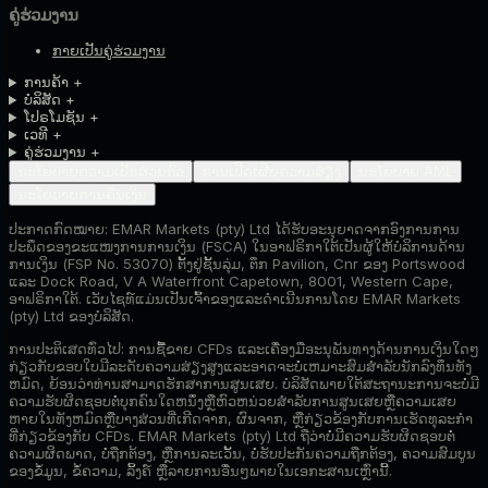
ຄູ່ຮ່ວມງານ
ກາຍເປັນຄູ່ຮ່ວມງານ
ການຄ້າ
+
ບໍລິສັດ
+
ໂປຣໂມຊັນ
+
ເວທີ
+
ຄູ່ຮ່ວມງານ
+
ນະໂຍບາຍຄວາມເປັນສ່ວນຕົວ
ການເປີດເຜີຍຄວາມສ່ຽງ
ນະໂຍບາຍ AML
ນະໂຍບາຍການຄືນເງິນ
ປະກາດກົດໝາຍ:
EMAR Markets (pty) Ltd ໄດ້ຮັບອະນຸຍາດຈາກອົງການການ
ປະພຶດຂອງຂະແໜງການການເງິນ (FSCA) ໃນອາຟຣິກາໃຕ້ເປັນຜູ້ໃຫ້ບໍລິການດ້ານ
ການເງິນ (FSP No. 53070) ຕັ້ງຢູ່ຊັ້ນລຸ່ມ, ຕຶກ Pavilion, Cnr ຂອງ Portswood
ແລະ Dock Road, V A Waterfront Capetown, 8001, Western Cape,
ອາຟຣິກາໃຕ້. ເວັບໄຊທ໌ແມ່ນເປັນເຈົ້າຂອງແລະດໍາເນີນການໂດຍ EMAR Markets
(pty) Ltd ຂອງບໍລິສັດ.
ການປະຕິເສດທົ່ວໄປ:
ການຊື້ຂາຍ CFDs ແລະເຄື່ອງມືອະນຸພັນທາງດ້ານການເງິນໃດໆ
ກ່ຽວກັບຂອບໃບມີລະດັບຄວາມສ່ຽງສູງແລະອາດຈະບໍ່ເຫມາະສົມສໍາລັບນັກລົງທຶນທັງ
ຫມົດ, ຍ້ອນວ່າທ່ານສາມາດຮັກສາການສູນເສຍ. ບໍ​ລິ​ສັດ​ພາຍ​ໃຕ້​ສະ​ຖາ​ນະ​ການ​ຈະ​ບໍ່​ມີ​
ຄວາມ​ຮັບ​ຜິດ​ຊອບ​ຕໍ່​ບຸກ​ຄົນ​ໃດ​ຫນຶ່ງ​ຫຼື​ຫົວ​ຫນ່ວຍ​ສໍາ​ລັບ​ການ​ສູນ​ເສຍ​ຫຼື​ຄວາມ​ເສຍ​
ຫາຍ​ໃນ​ທັງ​ຫມົດ​ຫຼື​ບາງ​ສ່ວນ​ທີ່​ເກີດ​ຈາກ​, ຜົນ​ຈາກ​, ຫຼື​ກ່ຽວ​ຂ້ອງ​ກັບ​ການ​ເຮັດ​ທຸ​ລະ​ກໍາ​
ທີ່​ກ່ຽວ​ຂ້ອງ​ກັບ CFDs​. EMAR Markets (pty) Ltd ຖືວ່າບໍ່ມີຄວາມຮັບຜິດຊອບຕໍ່
ຄວາມຜິດພາດ, ບໍ່ຖືກຕ້ອງ, ຫຼືການລະເວັ້ນ, ບໍ່ຮັບປະກັນຄວາມຖືກຕ້ອງ, ຄວາມສົມບູນ
ຂອງຂໍ້ມູນ, ຂໍ້ຄວາມ, ລິ້ງຄ໌ ຫຼືລາຍການອື່ນໆພາຍໃນເອກະສານເຫຼົ່ານີ້.