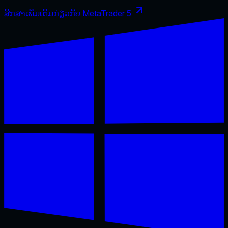
ສຶກສາເພີ່ມເຕີມກ່ຽວກັບ MetaTrader 5