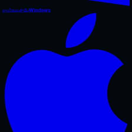
Windows
ດາວໂຫລດສໍາລັບ