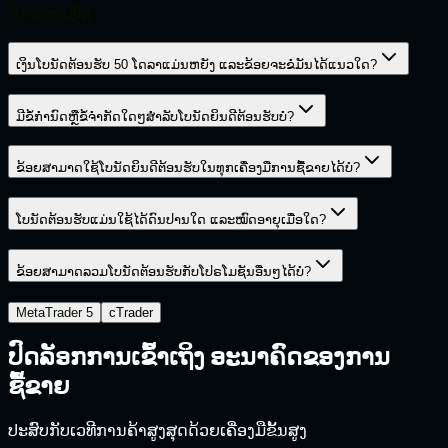
ສູນຊ່ວຍເຫຼືອ
ເງິນໂບນັດຕ້ອນຮັບ 50 ໂດລາແມ່ນຫຍັງ ແລະຂ້ອຍຈະຂໍມັນໄດ້ແນວໃດ?
ມີຂໍ້ກໍານົດຫຼືຂໍ້ຈໍາກັດໃດໆສໍາລັບໂບນັດຍິນດີຕ້ອນຮັບບໍ?
ຂ້ອຍສາມາດໃຊ້ໂບນັດຍິນດີຕ້ອນຮັບໃນທຸກເຄື່ອງມືການຊື້ຂາຍໄດ້ບໍ?
ໂບນັດຕ້ອນຮັບແມ່ນໃຊ້ໄດ້ດົນປານໃດ ແລະໝົດອາຍຸເມື່ອໃດ?
ຂ້ອຍສາມາດລວມໂບນັດຕ້ອນຮັບກັບໂປຣໂມຊັນອື່ນໆໄດ້ບໍ?
MetaTrader 5
cTrader
ປົດລັອກການເຂົ້າເຖິງ
ອະນາຄົດຂອງການ
ຊື້ຂາຍ
ປະສົບກັບເວທີການຄ້າສູງສຸດດ້ວຍເຄື່ອງມືຂັ້ນສູງ