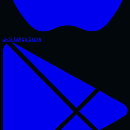
App Store
ເອົາມັນໃສ່