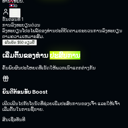
ທ່ານໃນມື້ນີ້.
lo
ຂັ້ນຕອນທີ 1
ຂ
ການລົງທະບຽນດ່ວນ
ກ
ລົງທະບຽນໂປຣໄຟລ໌ຂອງທ່ານ
ປະຕິບັດຕາມຂະບວນການລົງທະບຽນ
ຢ
ຕາມຄວາມເຫມາະສົມ.
ສ
ຂໍໂບນັດ $50 ດຽວນີ້
ເລີ່ມຕົ້ນຂອງທ່ານ
ປະສົບການ
ຄົ້ນພົບຜົນປະໂຫຍດທີ່ເຮັດໃຫ້ພວກເຮົາແຕກຕ່າງກັນ
ຍິນດີຕ້ອນຮັບ Boost
ເພີດເພີນໄປກັບໂບນັດທີ່ຊ່ວຍເພີ່ມປະສົບການຂອງເຈົ້າ ແລະໃຫ້ເຈົ້າ
ເລີ່ມຕົ້ນໃນການຊື້ຂາຍ.
ຍ
ສິນເຊື່ອທັນທີ