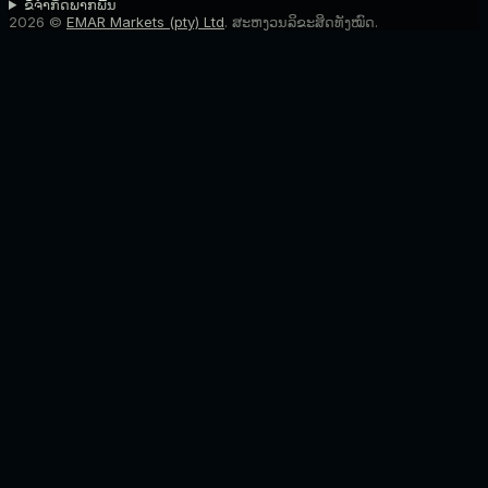
ຂໍ້ຈໍາກັດພາກພື້ນ
2026 ©
EMAR Markets (pty) Ltd
. ສະຫງວນລິຂະສິດທັງໝົດ.