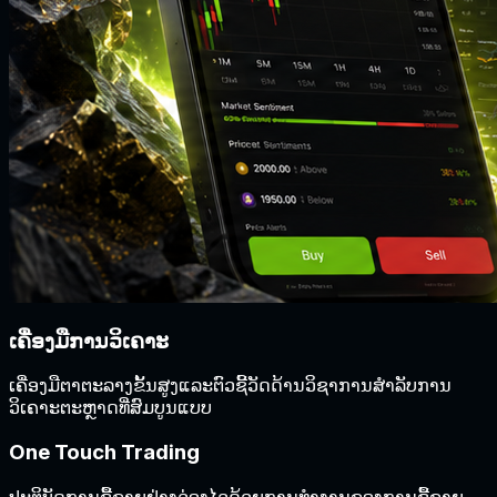
ເຄື່ອງມືການວິເຄາະ
ເຄື່ອງມືຕາຕະລາງຂັ້ນສູງແລະຕົວຊີ້ວັດດ້ານວິຊາການສໍາລັບການ
ວິເຄາະຕະຫຼາດທີ່ສົມບູນແບບ
One Touch Trading
ປະຕິບັດການຊື້ຂາຍຢ່າງວ່ອງໄວດ້ວຍການທໍາງານຂອງການຊື້ຂາຍ