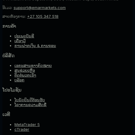
ອີເມວ:
support@emarmarkets.com
ສາຍຫ້ອງການ:
+27 105 347 518
ການຄ້າ
ປະເພດບັນຊີ
ເຄື່ອງມື
ການຝາກເງິນ & ການຖອນ
ບໍລິສັດ
ເອກະສານທາງກົດໝາຍ
ສູນຊ່ວຍເຫຼືອ
ຕິດຕໍ່ພວກເຮົາ
ບລັອກ
ໂປຣໂມຊັນ
ໂບນັດຍິນດີຕ້ອນຮັບ
ໂຄງການຄວາມສັດຊື່
ເວທີ
MetaTrader 5
cTrader