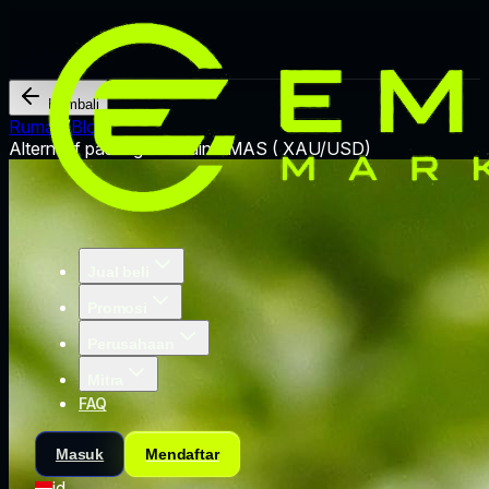
Kembali
Rumah
/
Blog
/
Alternatif pasangan selain EMAS ( XAU/USD)
Jual beli
Promosi
Perusahaan
Mitra
FAQ
Masuk
Mendaftar
id