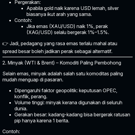
Pergerakan:
Apabila gold naik karena USD lemah, silver
biasanya ikut arah yang sama.
Contoh:
Jika emas (XAU/USD) naik 1%, perak
(XAG/USD) selalu bergerak 1%–1.5%.
👉 Jadi, pedagang yang rasa emas terlalu mahal atau
spread besar boleh jadikan perak sebagai alternatif.
2. Minyak (WTI & Brent) – Komoditi Paling Pembohong
Selain emas,
minyak
adalah salah satu komoditas paling
mudah menguap di pasaran.
Dipengaruhi faktor geopolitik:
keputusan OPEC,
konflik, perang.
Volume tinggi:
minyak kerana digunakan di seluruh
dunia.
Gerakan besar:
kadang-kadang bisa bergerak ratusan
pip hanya karena 1 berita.
Contoh: