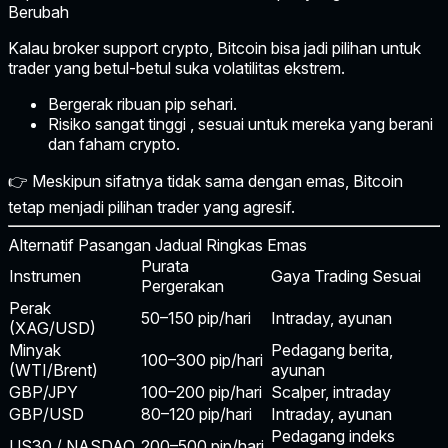
Berubah
Kalau broker support crypto, Bitcoin bisa jadi pilihan untuk
trader yang betul-betul suka volatilitas ekstrem.
Bergerak ribuan pip sehari.
Risiko sangat tinggi
, sesuai untuk mereka yang berani
dan faham crypto.
👉 Meskipun sifatnya tidak sama dengan emas, Bitcoin
tetap menjadi pilihan trader yang agresif.
Alternatif Pasangan Jadual Ringkas Emas
Purata
Instrumen
Gaya Trading Sesuai
Pergerakan
Perak
50–150 pip/hari
Intraday, ayunan
(XAG/USD)
Minyak
Pedagang berita,
100–300 pip/hari
(WTI/Brent)
ayunan
GBP/JPY
100–200 pip/hari
Scalper, intraday
GBP/USD
80–120 pip/hari
Intraday, ayunan
Pedagang indeks
US30 / NASDAQ
200–500 pip/hari