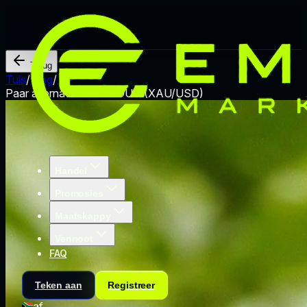
Terug
Tuis
/
Blog
/
Paar alternatif selain GOUD (XAU/USD)
Handel
Promosies
Maatskappy
Vennoot
FAQ
Teken aan
Registreer
af