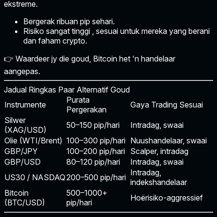
ekstreme.
Bergerak ribuan pip sehari.
Risiko sangat tinggi
, sesuai untuk mereka yang berani
dan faham crypto.
👉 Waardeer jy die goud, Bitcoin het 'n handelaar
aangepas.
Jadual Ringkas Paar Alternatif Goud
Purata
Instrumente
Gaya Trading Sesuai
Pergerakan
Silwer
50–150 pip/hari
Intradag, swaai
(XAG/USD)
Olie (WTI/Brent)
100–300 pip/hari
Nuushandelaar, swaai
GBP/JPY
100–200 pip/hari
Scalper, intradag
GBP/USD
80–120 pip/hari
Intradag, swaai
Intradag,
US30 / NASDAQ
200–500 pip/hari
indekshandelaar
Bitcoin
500–1000+
Hoërisiko-aggressief
(BTC/USD)
pip/hari