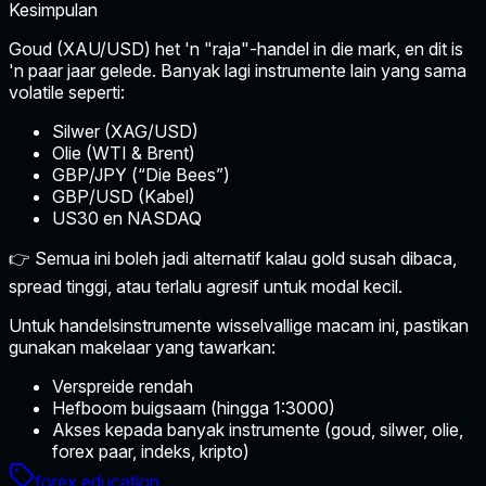
Kesimpulan
Goud (XAU/USD) het 'n "raja"-handel in die mark, en dit is
'n paar jaar gelede. Banyak lagi instrumente lain yang sama
volatile seperti:
Silwer (XAG/USD)
Olie (WTI & Brent)
GBP/JPY (“Die Bees”)
GBP/USD (Kabel)
US30 en NASDAQ
👉 Semua ini boleh jadi alternatif kalau gold susah dibaca,
spread tinggi, atau terlalu agresif untuk modal kecil.
Untuk handelsinstrumente wisselvallige macam ini, pastikan
gunakan makelaar yang tawarkan:
Verspreide rendah
Hefboom buigsaam (hingga 1:3000)
Akses kepada banyak instrumente (goud, silwer, olie,
forex paar, indeks, kripto)
forex education