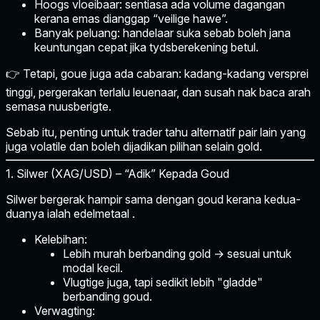
Hoogs vloeibaar:
sentiasa ada volume dagangan
kerana emas dianggap “veilige hawe”.
Banyak peluang:
handelaar suka sebab boleh jana
keuntungan cepat jika tydsberekening betul.
👉 Tetapi, goue juga ada cabaran: kadang-kadang versprei
tinggi, pergerakan terlalu leuenaar, dan susah nak baca arah
semasa nuusberigte.
Sebab itu, penting untuk trader tahu
alternatif pair lain
yang
juga volatile dan boleh dijadikan pilihan selain gold.
1. Silwer (XAG/USD) – “Adik” Kepada Goud
Silwer bergerak hampir sama dengan goud kerana kedua-
duanya ialah
edelmetaal
.
Kelebihan:
Lebih murah berbanding gold → sesuai untuk
modal kecil.
Vlugtige juga, tapi sedikit lebih "gladde"
berbanding goud.
Verwagting: