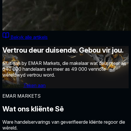
Bekyk alle artikels
Vertrou deur duisende. Gebou vir jou.
Sluit aan by EMAR Markets, die makelaar wat deur meer as
640 000 handelaars en meer as 49 000 vennote
wêreldwyd vertrou word.
Registreer
Teken aan
EMAR MARKETS
Wat ons kliënte
Sê
Ware handelservarings van geverifieerde kliënte regoor die
wêreld.