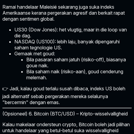
Ramai handelaar Maleisië sekarang juga suka
indeks
Amerikaanse
kerana pergerakan agresif dan berkait rapat
dengan sentimen global.
US30 (Dow Jones):
het vlugtig, maar in die loop van
die dag.
NASDAQ (US100):
lebih laju, banyak dipengaruhi
saham tegnologie US.
Gemaak met goud:
Bila pasaran saham jatuh (risiko-off), biasanya
goue naik.
Bila saham naik (risiko-aan), goud cenderung
melemah.
👉 Jadi, kalau goud terlalu susah dibaca, indeks US boleh
jadi alternatif sebab pergerakan mereka selalunya
"bercermin" dengan emas.
(Opsioneel) 6. Bitcoin (BTC/USD) – Kripto-wisselvalligheid
Kalau makelaar ondersteun crypto, Bitcoin boleh jadi pilihan
untuk handelaar yang betul-betul suka wisselvalligheid