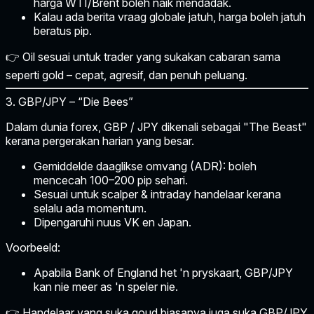
harga WTI/Brent boleh naik mendadak.
Kalau ada berita vraag globale jatuh, harga boleh jatuh
beratus pip.
👉 Oil sesuai untuk trader yang sukakan cabaran sama
seperti gold – cepat, agresif, dan penuh peluang.
3. GBP/JPY – “Die Bees”
Dalam dunia forex,
GBP / JPY
dikenali sebagai
"The Beast"
kerana pergerakan harian yang besar.
Gemiddelde daaglikse omvang (ADR):
boleh
mencecah 100–200 pip sehari.
Sesuai untuk scalper & intraday handelaar
kerana
selalu ada momentum.
Dipengaruhi nuus VK en Japan.
Voorbeeld:
Apabila Bank of England het 'n pryskaart, GBP/JPY
kan nie meer as 'n speler nie.
👉 Handelaar yang suka goud biasanya juga suka GBP/JPY