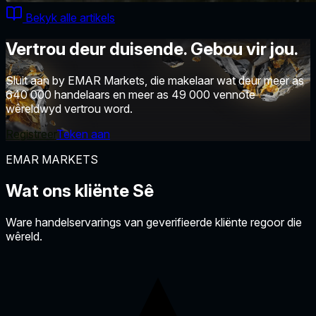
Bekyk alle artikels
Vertrou deur duisende. Gebou vir jou.
Sluit aan by EMAR Markets, die makelaar wat deur meer as
640 000 handelaars en meer as 49 000 vennote
wêreldwyd vertrou word.
Registreer
Teken aan
EMAR MARKETS
Wat ons kliënte
Sê
Ware handelservarings van geverifieerde kliënte regoor die
wêreld.