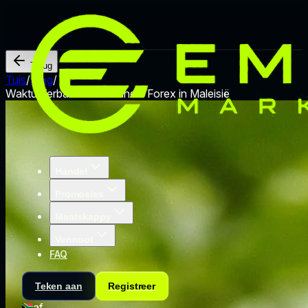
Terug
Tuis
/
Blog
/
Waktu Terbaik untuk Handel Forex in Maleisië
Handel
Promosies
Maatskappy
Vennoot
FAQ
Teken aan
Registreer
af