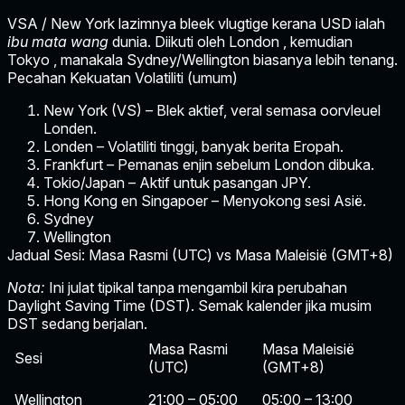
VSA / New York
lazimnya bleek vlugtige kerana USD ialah
ibu mata wang
dunia. Diikuti oleh
London
, kemudian
Tokyo
, manakala
Sydney/Wellington
biasanya lebih tenang.
Pecahan Kekuatan Volatiliti (umum)
New York (VS)
– Blek aktief, veral semasa oorvleuel
Londen.
Londen
– Volatiliti tinggi, banyak berita Eropah.
Frankfurt
– Pemanas enjin sebelum London dibuka.
Tokio/Japan
– Aktif untuk pasangan JPY.
Hong Kong en Singapoer
– Menyokong sesi Asië.
Sydney
Wellington
Jadual Sesi: Masa Rasmi (UTC) vs Masa Maleisië (GMT+8)
Nota:
Ini julat tipikal tanpa mengambil kira perubahan
Daylight Saving Time (DST). Semak kalender jika musim
DST sedang berjalan.
Masa Rasmi
Masa Maleisië
Sesi
(UTC)
(GMT+8)
Wellington
21:00 – 05:00
05:00 – 13:00