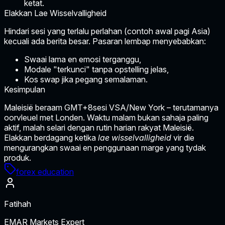
ketat.
Elakkan Lae Wisselvalligheid
Hindari sesi yang terlalu perlahan (contoh awal pagi Asia)
kecuali ada berita besar. Pasaran lembap menyebabkan:
Swaai lama en emosi terganggu,
Modale "terkunci" tanpa opstelling jelas,
Kos swap jika pegang semalaman.
Kesimpulan
Maleisië beraam
GMT+8sesi VSA/New York
– terutamanya
oorvleuel met Londen. Waktu malam bukan sahaja paling
aktif, malah selari dengan rutin harian rakyat Maleisië.
Elakkan berdagang ketika
lae wisselvalligheid
vir die
mengurangkan swaai en penggunaan marge yang tydak
produk.
forex education
Fatihah
EMAR Markets Expert